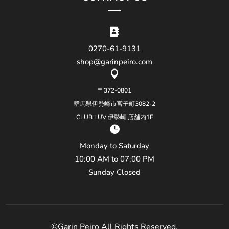

0270-61-9131
shop@garinpeiro.com

〒372-0801
群馬県伊勢崎市宮子町3082-2
CLUB LUV 伊勢崎 店舗内1F

Monday to Saturday
10:00 AM to 07:00 PM
Sunday Closed
©Garin Peiro All Rights Reserved.