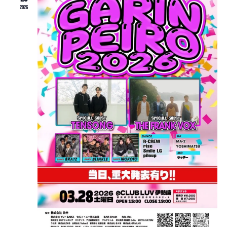
検
ー
択
2026
ナ
索
ビ
し
ゲ
て
ー
ナ
シ
ビ
ョ
ゲ
ン
ー
シ
ョ
ン
を
表
示