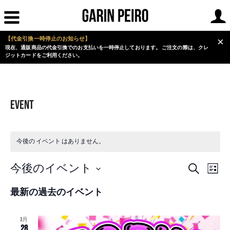
【代金引換一時停止のお知らせ】
×
現在、通販商品の代金引換でのお支払いを一時停止しております。 ご注文の際は、クレ
ジットカードをご利用ください。
EVENT
今後の イベント はありません。
イ
イ
今後のイベント
検
リ
ベ
ベ
索
日
ス
ン
ン
最新の過去のイベント
ト
付
ト
ト
表
ビ
を
示
を
ュ
3月
選
28