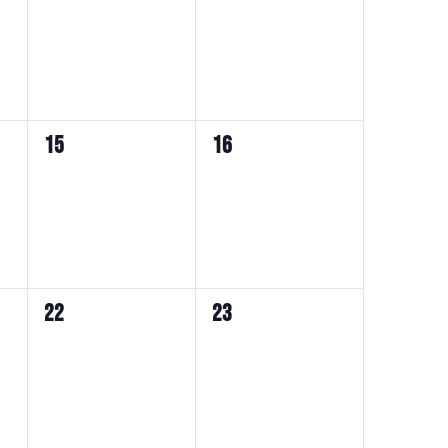
イ
イ
ベ
ベ
ン
ン
ト,
ト,
0
0
15
16
イ
イ
ベ
ベ
ン
ン
ト,
ト,
0
0
22
23
イ
イ
ベ
ベ
ン
ン