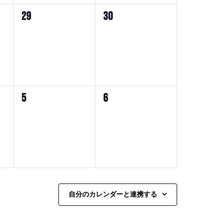
ト,
ト,
0
0
29
30
イ
イ
ベ
ベ
ン
ン
ト,
ト,
0
0
5
6
イ
イ
ベ
ベ
ン
ン
ト,
ト,
自分のカレンダーと連携する