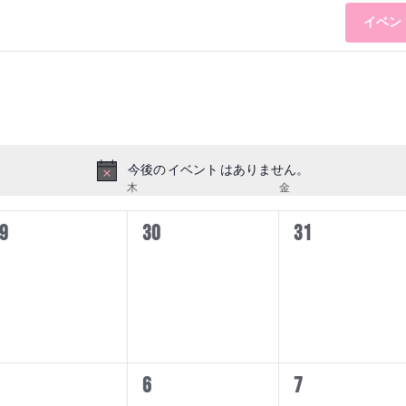
イベン
今後の イベント はありません。
Notice
曜日
木
木曜日
金
金曜日
0
0
9
30
31
イ
イ
イ
ベ
ベ
ベ
ン
ン
ン
ト,
ト,
ト,
0
0
6
7