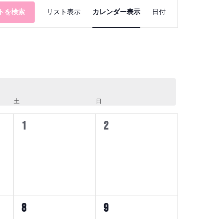
イ
ベ
トを検索
リスト表示
カレンダー表示
日付
ン
ト
ビ
ュ
ー
ナ
ビ
ゲ
土
土曜日
日
日曜日
ー
シ
0
0
1
2
ョ
イ
イ
ン
ベ
ベ
ン
ン
ト,
ト,
0
0
8
9