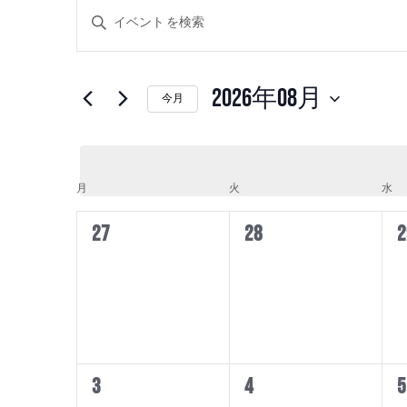
イ
イ
キ
ベ
ベ
ー
ン
ン
ワ
ト
ト
ー
2026年08月
を
今月
ド
検
日
を
索
付
入
し
を
イ
て
力
月
月曜日
火
火曜日
水
水
選
ベ
ナ
し
択
0
0
0
27
28
2
ン
ビ
て
ト
ゲ
イ
イ
く
の
ー
だ
ベ
ベ
カ
シ
さ
ン
ン
レ
ョ
い。
ン
ト,
ト,
ン
キ
ダ
を
0
0
0
3
4
5
ー
ー
表