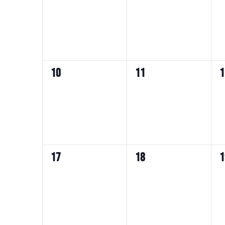
ワ
イ
イ
示
ー
ベ
ベ
ド
ン
ン
で
ト,
ト,
イ
ベ
0
0
0
10
11
1
ン
イ
イ
ト
ベ
ベ
を
ン
ン
検
索
ト,
ト,
し
0
0
0
17
18
1
ま
イ
イ
す。
ベ
ベ
ン
ン