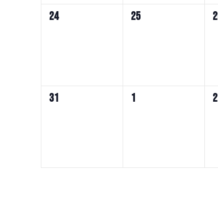
ト,
ト,
0
0
0
24
25
2
イ
イ
ベ
ベ
ン
ン
ト,
ト,
0
0
0
31
1
2
イ
イ
ベ
ベ
ン
ン
ト,
ト,