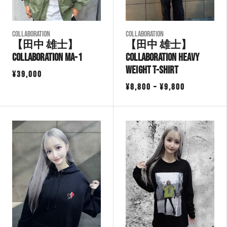
COLLABORATION
COLLABORATION
【田中 雄士】
【田中 雄士】
Collaboration MA-1
Collaboration Heavy
Weight T-Shirt
¥
39,000
価
¥
8,800
–
¥
9,800
格
帯:
¥8,800
–
¥9,800