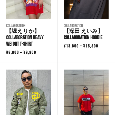
COLLABORATION
COLLABORATION
【堀えりか】
【深田 えいみ】
Collaboration Heavy
Collaboration Hoodie
Weight T-Shirt
価
¥
13,800
–
¥
15,300
価
¥
8,800
–
¥
9,900
格
格
帯:
帯:
¥13,800
¥8,800
–
–
¥15,300
¥9,900