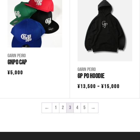
–
で
¥3,000
¥19,000
し
で
た。
す。
Garin Peiro
GNPO CAP
Garin Peiro
¥
5,000
GP PO HOODIE
価
¥
13,500
–
¥
15,000
格
帯:
←
1
2
3
4
5
→
¥13,500
–
¥15,000