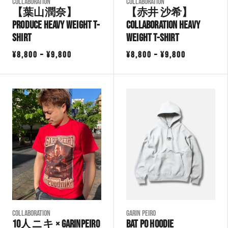
COLLABORATION
COLLABORATION
【葉山潤奈】
【赤井 沙希】
Produce Heavy Weight T-
Collaboration Heavy
Shirt
Weight T-Shirt
価
価
¥
8,800
–
¥
9,800
¥
8,800
–
¥
9,800
格
格
帯:
帯:
¥8,800
¥8,800
–
–
¥9,800
¥9,800
COLLABORATION
Garin Peiro
10人ニキ × GarinPeiro
BAT PO HOODIE