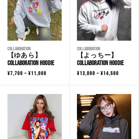
COLLABORATION
COLLABORATION
【ゆあら】
【よっちー】
Collaboration Hoodie
Collaboration Hoodie
価
価
¥
7,700
–
¥
11,000
¥
13,000
–
¥
14,500
格
格
帯:
帯:
¥7,700
¥13,000
–
–
¥11,000
¥14,500