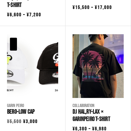
T-Shirt
価
¥
15,500
–
¥
17,000
価
¥
6,600
–
¥
7,200
格
格
帯:
帯:
¥15,500
¥6,600
–
–
¥17,000
¥7,200
Garin Peiro
COLLABORATION
BERO-LOW CAP
DJ HAL,Ry-lax ×
GarinPeiro T-Shirt
元
現
¥
5,500
¥
3,000
価
の
在
¥
6,380
–
¥
6,980