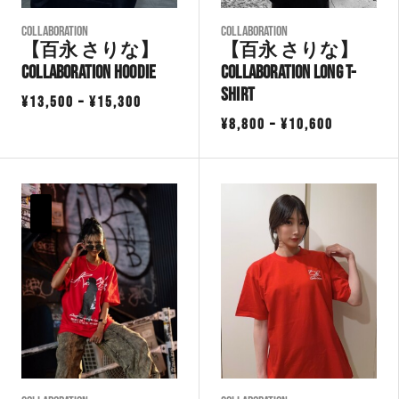
COLLABORATION
COLLABORATION
【百永 さりな】
【百永 さりな】
Collaboration Hoodie
Collaboration Long T-
shirt
価
¥
13,500
–
¥
15,300
価
格
¥
8,800
–
¥
10,600
格
帯:
帯:
¥13,500
¥8,800
–
–
¥15,300
¥10,600