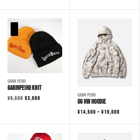
格
価
の
帯:
格
価
¥6,380
は
格
–
¥5,500
は
¥6,980
で
¥3,000
し
で
た。
す。
Garin Peiro
GarinPeiro KNIT
Garin Peiro
元
現
¥
6,500
¥
3,000
GG HW HOODIE
の
在
価
¥
14,500
–
¥
19,000
価
の
格
格
価
帯:
は
格
¥14,500
¥6,500
は