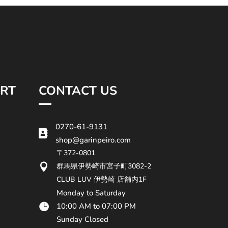
RT
CONTACT US
0270-61-9131

shop@garinpeiro.com
〒372-0801

群馬県伊勢崎市宮子町3082-2
CLUB LUV 伊勢崎 店舗内1F
Monday to Saturday

10:00 AM to 07:00 PM
Sunday Closed