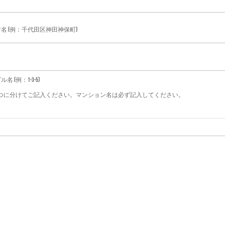
名 (例：千代田区神田神保町)
名 (例：1-3-5)
2つに分けてご記入ください。マンション名は必ず記入してください。