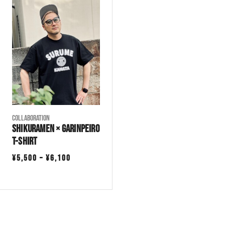
¥8,500
¥15,000
–
–
¥9,800
¥16,300
COLLABORATION
SHIKURAMEN × GarinPeiro
T-Shirt
価
¥
5,500
–
¥
6,100
格
帯:
¥5,500
–
¥6,100