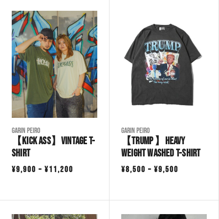
Garin Peiro
Garin Peiro
【KICK ASS】Vintage T-
【TRUMP 】Heavy
Shirt
Weight Washed T-Shirt
価
価
¥
9,900
–
¥
11,200
¥
8,500
–
¥
9,500
格
格
帯:
帯:
¥9,900
¥8,500