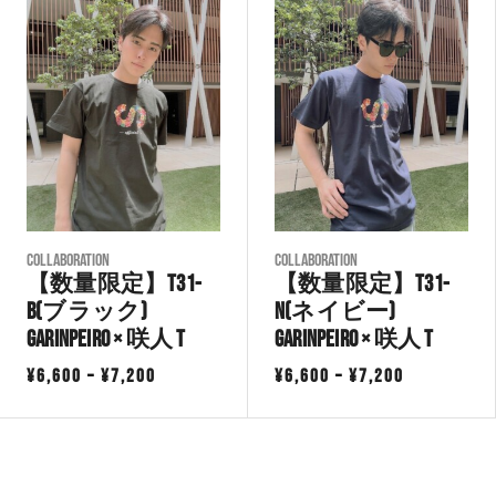
¥8,800
–
–
¥18,800
¥10,100
COLLABORATION
COLLABORATION
【数量限定】T31-
【数量限定】T31-
B(ブラック)
N(ネイビー)
GarinPeiro × 咲人 T
GarinPeiro × 咲人 T
価
価
¥
6,600
–
¥
7,200
¥
6,600
–
¥
7,200
格
格
帯:
帯:
¥6,600
¥6,600
–
–