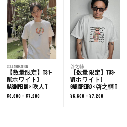
–
–
¥11,200
¥9,500
COLLABORATION
啓之輔
【数量限定】T31-
【数量限定】T33-
W(ホワイト)
W(ホワイト)
GarinPeiro × 咲人 T
GarinPeiro × 啓之輔 T
価
価
¥
6,600
–
¥
7,200
¥
6,600
–
¥
7,200
格
格
帯:
帯:
¥6,600
¥6,600
–
–