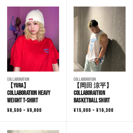
COLLABORATION
COLLABORATION
【YURA】
【岡田 涼平】
Collaboration Heavy
Collaboraition
Weight T-Shirt
Basketball Shirt
価
価
¥
8,500
–
¥
9,800
¥
15,000
–
¥
16,300
格
格
帯:
帯: