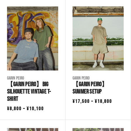
Garin Peiro
Garin Peiro
【GARIN PEIRO】Big
【GARIN PEIRO】
Silhouette Vintage T-
Summer Setup
Shirt
価
¥
17,500
–
¥
18,800
価
¥
8,800
–
¥
10,100
格
格
帯:
帯:
¥17,500