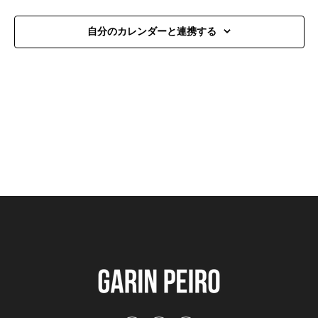
を
08
ュ
選
検
月
ー
自分のカレンダーと連携する
択
ナ
索
08
ビ
し
日
ゲ
て
土
ー
ナ
曜
シ
ビ
日
ョ
ゲ
ン
ー
シ
ョ
ン
を
表
示