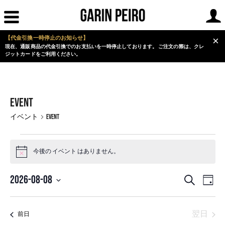
【代金引換一時停止のお知らせ】
×
現在、通販商品の代金引換でのお支払いを一時停止しております。 ご注文の際は、クレ
ジットカードをご利用ください。
EVENT
イベント
EVENT
イ
ベ
今後の イベント はありません。
Notice
ン
イ
イ
ト
2026-08-08
検
日
ベ
ベ
for
索
日
付
ン
ン
2026
付
ト
翌日
ト
前日
年
ビ
を