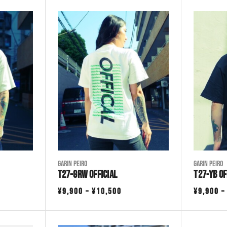
Garin Peiro
Garin Peiro
T27-GRW OFFICIAL
T27-YB OF
価
¥
9,900
–
¥
10,500
¥
9,900
格
帯: