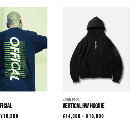
Garin Peiro
FICIAL
VERTICAL HW HOODIE
価
価
–
¥
10,500
¥
14,500
–
¥
16,000
格
格
帯:
帯: