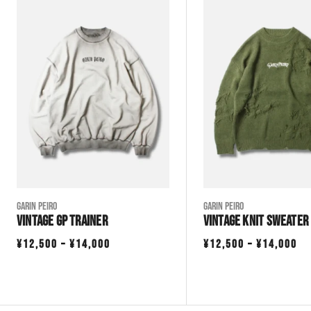
¥7,700
¥7,7
–
–
¥8,300
¥8,3
Garin Peiro
Garin Peiro
VINTAGE GP TRAINER
VINTAGE KNIT SWEATER
価
価
¥
12,500
–
¥
14,000
¥
12,500
–
¥
14,000
格
格
帯:
帯
¥12,500
¥1