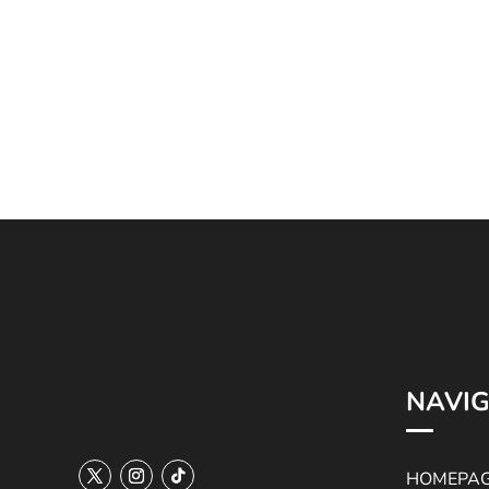
–
–
¥14,000
¥1
NAVIG
HOMEPA