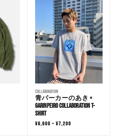
00
¥9,900
–
00
¥10,500
COLLABORATION
青パーカーのあき ×
GarinPeiro Collaboration T-
Shirt
価
¥
6,600
–
¥
7,200
:
格
2,500