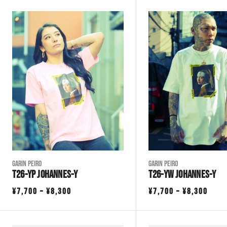
Garin Peiro
Garin Peiro
T26-YP JOHANNES-Y
T26-YW JOHANNES-Y
価
価
¥
7,700
–
¥
8,300
¥
7,700
–
¥
8,300
格
格
帯:
帯: