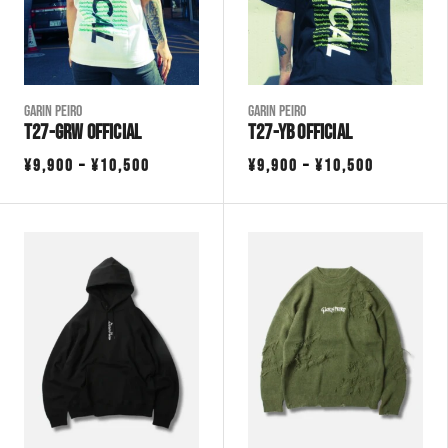
Garin Peiro
Garin Peiro
T27-GRW OFFICIAL
T27-YB OFFICIAL
価
価
¥
9,900
–
¥
10,500
¥
9,900
–
¥
10,500
格
格
帯:
帯:
¥9,900
¥9,900
–
–
¥10,500
¥10,500