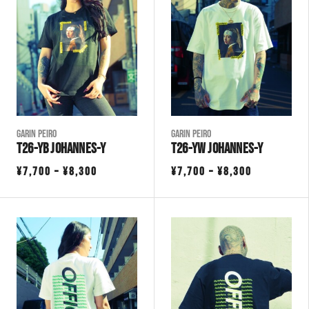
¥8,300
¥8,300
Garin Peiro
Garin Peiro
T26-YB JOHANNES-Y
T26-YW JOHANNES-Y
価
価
¥
7,700
–
¥
8,300
¥
7,700
–
¥
8,300
格
格
帯:
帯:
¥7,700
¥7,700
–
–
¥8,300
¥8,300