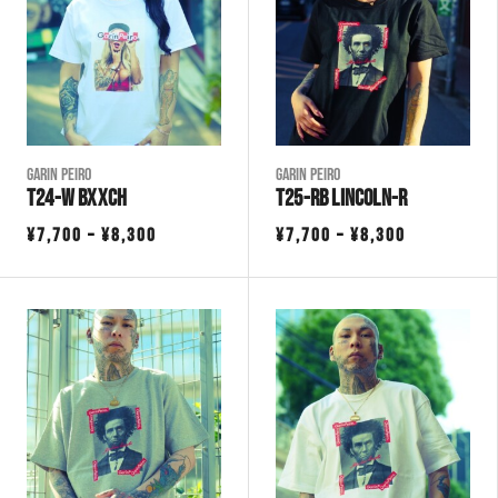
Garin Peiro
Garin Peiro
T24-W BXXCH
T25-RB LINCOLN-R
価
価
¥
7,700
–
¥
8,300
¥
7,700
–
¥
8,300
格
格
帯:
帯:
¥7,700
¥7,700
–
–
¥8,300
¥8,300