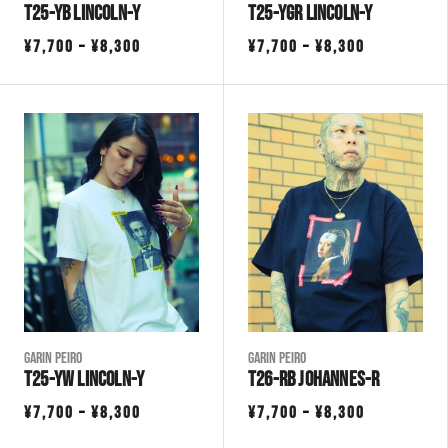
T25-YB LINCOLN-Y
T25-YGR LINCOLN-Y
価
価
¥
7,700
–
¥
8,300
¥
7,700
–
¥
8,300
格
格
帯:
帯:
¥7,700
¥7,700
–
–
¥8,300
¥8,300
Garin Peiro
Garin Peiro
T25-YW LINCOLN-Y
T26-RB JOHANNES-R
価
価
¥
7,700
–
¥
8,300
¥
7,700
–
¥
8,300
格
格