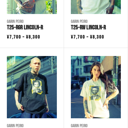
Garin Peiro
Garin Peiro
T25-RGR LINCOLN-R
T25-RW LINCOLN-R
価
価
¥
7,700
–
¥
8,300
¥
7,700
–
¥
8,300
格
格
帯:
帯:
¥7,700
¥7,700
–
–
¥8,300
¥8,300
Garin Peiro
Garin Peiro