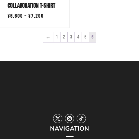
Collaboration T-Shirt
価
¥
6,600
–
¥
7,200
格
帯:
←
1
2
3
4
5
6
¥6,600
–
¥7,200
NAVIGATION