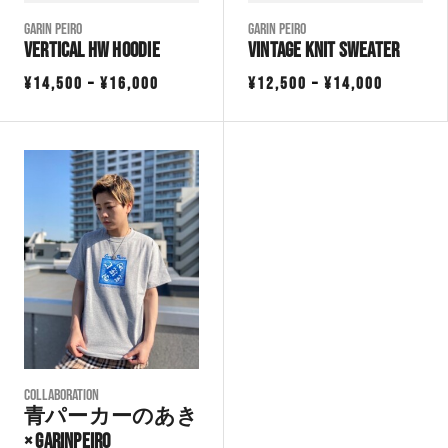
Garin Peiro
Garin Peiro
VERTICAL HW HOODIE
VINTAGE KNIT SWEATER
価
価
¥
14,500
–
¥
16,000
¥
12,500
–
¥
14,000
格
格
帯:
帯:
¥14,500
¥12,500
–
–
¥16,000
¥14,000
COLLABORATION
青パーカーのあき
× GarinPeiro