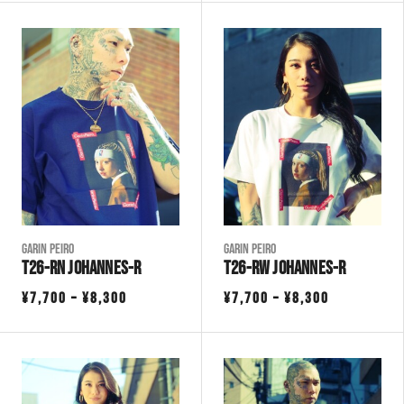
帯:
帯:
¥7,700
¥7,700
–
–
¥8,300
¥8,300
Garin Peiro
Garin Peiro
T26-RN JOHANNES-R
T26-RW JOHANNES-R
価
価
¥
7,700
–
¥
8,300
¥
7,700
–
¥
8,300
格
格
帯:
帯:
¥7,700
¥7,700
–
–