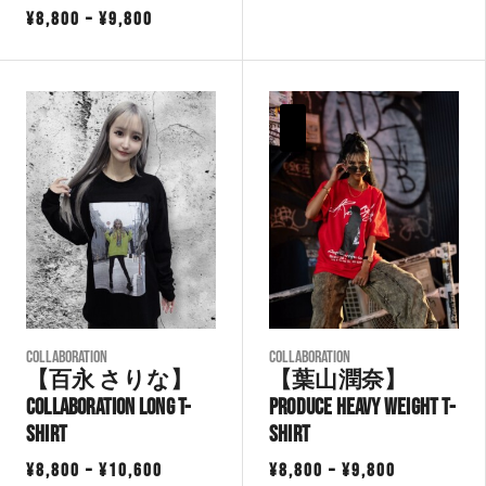
価
¥
8,800
–
¥
9,800
格
格
帯:
帯:
¥13,500
¥8,800
–
–
¥15,300
¥9,800
COLLABORATION
COLLABORATION
【百永 さりな】
【葉山潤奈】
Collaboration Long T-
Produce Heavy Weight T-
shirt
Shirt
価
価
¥
8,800
–
¥
10,600
¥
8,800
–
¥
9,800