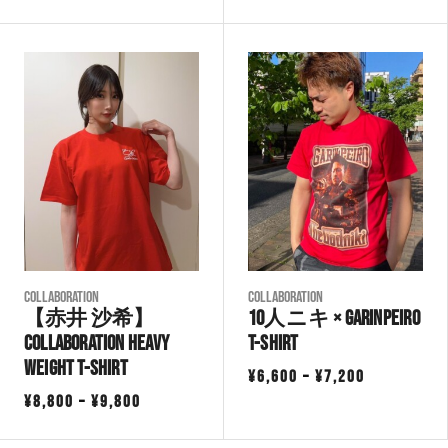
格
格
帯:
帯:
¥8,800
¥8,800
–
–
¥10,600
¥9,800
COLLABORATION
COLLABORATION
【赤井 沙希】
10人ニキ × GarinPeiro
Collaboration Heavy
T-Shirt
Weight T-Shirt
価
¥
6,600
–
¥
7,200
価
¥
8,800
–
¥
9,800
格
格
帯: