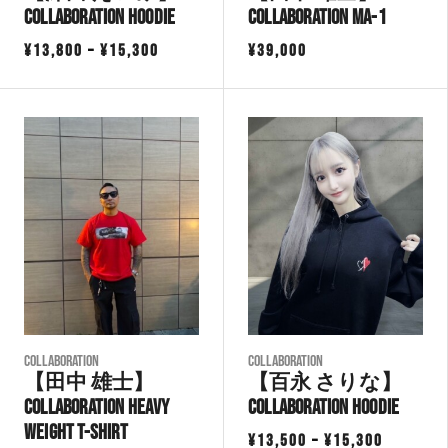
Collaboration Hoodie
Collaboration MA-1
価
¥
13,800
–
¥
15,300
¥
39,000
格
帯:
¥13,800
–
¥15,300
COLLABORATION
COLLABORATION
【田中 雄士】
【百永 さりな】
Collaboration Heavy
Collaboration Hoodie
Weight T-Shirt
価
¥
13,500
–
¥
15,300