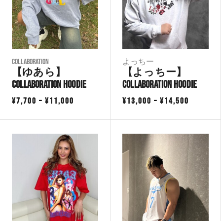
COLLABORATION
よっちー
【ゆあら】
【よっちー】
Collaboration Hoodie
Collaboration Hoodie
価
価
¥
7,700
–
¥
11,000
¥
13,000
–
¥
14,500
格
格
帯:
帯:
¥7,700
¥13,000
–
–
¥11,000
¥14,500