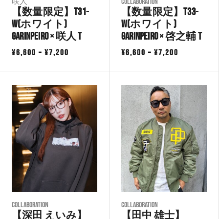
咲人
COLLABORATION
【数量限定】T31-
【数量限定】T33-
W(ホワイト)
W(ホワイト)
GarinPeiro × 咲人 T
GarinPeiro × 啓之輔 T
価
価
¥
6,600
–
¥
7,200
¥
6,600
–
¥
7,200
格
格
帯:
帯:
¥6,600
¥6,600
–
–
¥7,200
¥7,200
COLLABORATION
COLLABORATION
【深田 えいみ】
【田中 雄士】