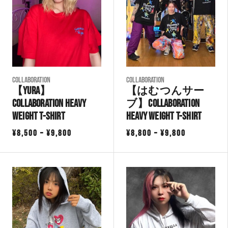
COLLABORATION
COLLABORATION
【YURA】
【はむつんサー
Collaboration Heavy
ブ】Collaboration
Weight T-Shirt
Heavy Weight T-Shirt
価
価
¥
8,500
–
¥
9,800
¥
8,800
–
¥
9,800
格
格
帯:
帯:
¥8,500
¥8,800
–
–
¥9,800
¥9,800