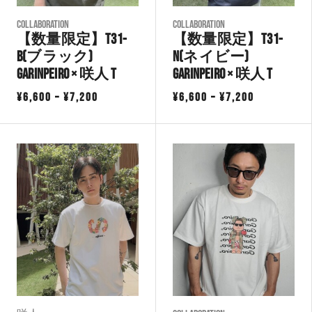
COLLABORATION
COLLABORATION
【数量限定】T31-
【数量限定】T31-
B(ブラック)
N(ネイビー)
GarinPeiro × 咲人 T
GarinPeiro × 咲人 T
価
価
¥
6,600
–
¥
7,200
¥
6,600
–
¥
7,200
格
格
帯:
帯:
¥6,600
¥6,600
–
–
¥7,200
¥7,200