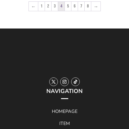
帯:
¥6,600
←
1
2
3
4
5
6
7
8
→
¥8,800
–
–
¥7,200
¥9,800
NAVIGATION
HOMEPAGE
ITEM