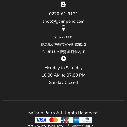

0270-61-9131
shop@garinpeiro.com

〒372-0801
群馬県伊勢崎市宮子町3082-2
CLUB LUV 伊勢崎 店舗内1F

Monday to Saturday
10:00 AM to 07:00 PM
Sunday Closed
©Garin Peiro All Rights Reserved.