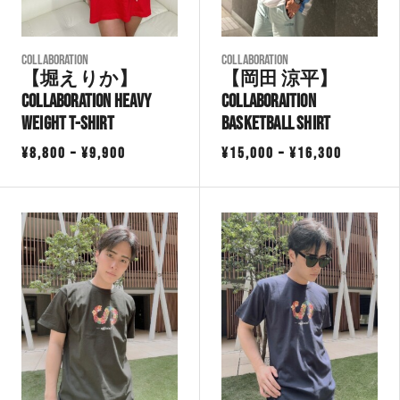
COLLABORATION
COLLABORATION
【堀えりか】
【岡田 涼平】
Collaboration Heavy
Collaboraition
Weight T-Shirt
Basketball Shirt
価
価
¥
8,800
–
¥
9,900
¥
15,000
–
¥
16,300
格
格
帯:
帯:
¥8,800
¥15,000
–
–
¥9,900
¥16,300