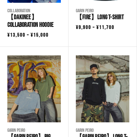
COLLABORATION
Garin Peiro
【Dakinee】
【FIRE】Long T-shirt
Collaboration Hoodie
価
¥
9,900
–
¥
11,700
価
¥
13,500
–
¥
15,000
格
格
帯:
帯:
¥9,900
¥13,500
–
–
¥11,700
¥15,000
Garin Peiro
Garin Peiro
【GARIN PEIRO】Big
【GARIN PEIRO】Long T-