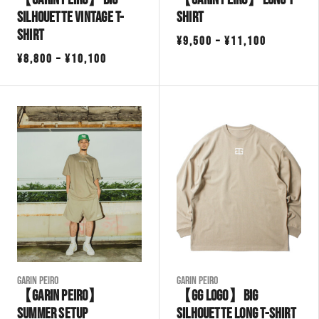
Silhouette Vintage T-
shirt
Shirt
価
¥
9,500
–
¥
11,100
価
¥
8,800
–
¥
10,100
格
格
帯:
帯:
¥9,500
¥8,800
–
–
¥11,100
¥10,100
Garin Peiro
Garin Peiro
【GARIN PEIRO】
【GG LOGO】Big
Summer Setup
Silhouette Long T-shirt