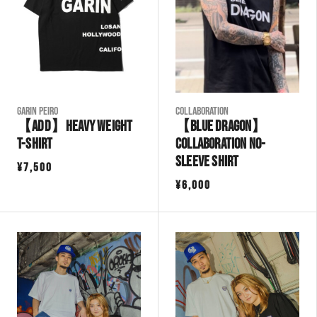
Garin Peiro
COLLABORATION
【ADD】Heavy Weight
【BLUE DRAGON】
T-Shirt
Collaboration No-
Sleeve Shirt
¥
7,500
¥
6,000