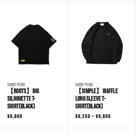
帯:
帯:
¥10,890
¥7,700
–
–
¥11,990
¥8,800
Garin Peiro
Garin Peiro
【ROOTS】Big
【SIMPLE】Waffle
Silhouette T-
Long Sleeve T-
shirt(Black)
shirt(Black)
価
¥
8,800
¥
8,250
–
¥
9,900
格
帯: