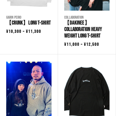
Garin Peiro
COLLABORATION
【CRUNK】Long T-shirt
【Dakinee】
Collaboration Heavy
価
¥
10,300
–
¥
11,300
Weight Long T-Shirt
格
価
¥
11,000
–
¥
12,500
帯:
格
¥10,300
帯:
–
¥11,000
¥11,300
–
¥12,500