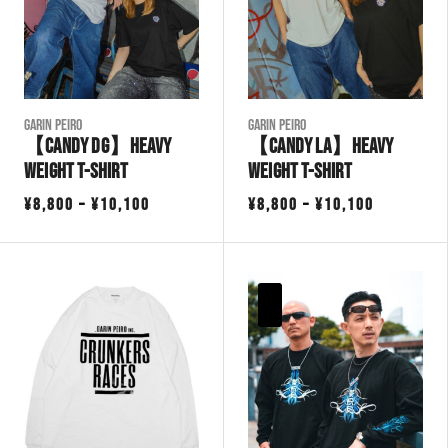
Garin Peiro
Garin Peiro
【CANDY DG】Heavy
【CANDY LA】Heavy
Weight T-Shirt
Weight T-Shirt
価
価
¥
8,800
–
¥
10,100
¥
8,800
–
¥
10,100
格
格
帯:
帯:
¥8,800
¥8,800
–
–
¥10,100
¥10,100