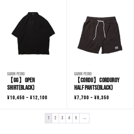
¥8,250
–
¥9,900
Garin Peiro
Garin Peiro
【GG】Open
【CORDU】Corduroy
Shirt(Black)
Half Pants(Black)
価
価
¥
10,450
–
¥
12,100
¥
7,700
–
¥
9,350
格
格
帯:
帯:
1
2
3
4
5
→
¥10,450
¥7,700
–
–