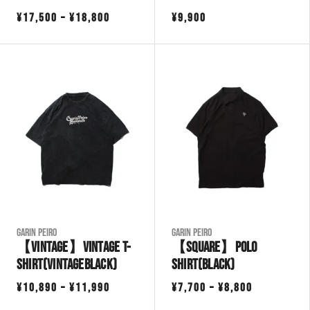
価
¥
17,500
–
¥
18,800
¥
9,900
格
帯:
¥17,500
–
¥18,800
Garin Peiro
Garin Peiro
【VINTAGE】Vintage T-
【SQUARE】Polo
shirt(VintageBlack)
Shirt(Black)
価
価
¥
10,890
–
¥
11,990
¥
7,700
–
¥
8,800
格
格